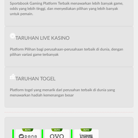
Sportsbook Gaming Platform Terbaik menawarkan lebih banyak game,
odds yang lebih tinggi, dan menyediakan pilihan yang lebih banyak
untuk pemain.
TARUHAN LIVE KASINO
Platform Pilihan bagi perusahaan-perusahaan terbaik di dunia, dengan
pilihan variasi game terbanyak
TARUHAN TOGEL
Platform togel yang menarik dari perusahan terbaik di dunia yang
menawarkan hadiah kemenangan besar