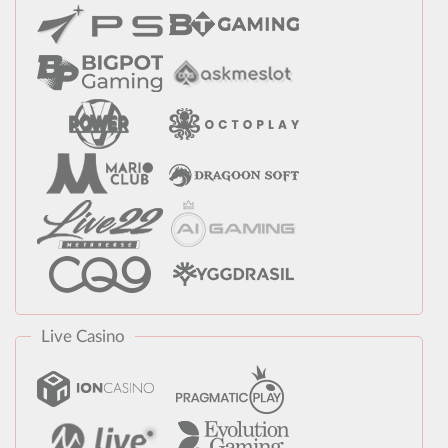
Live Casino