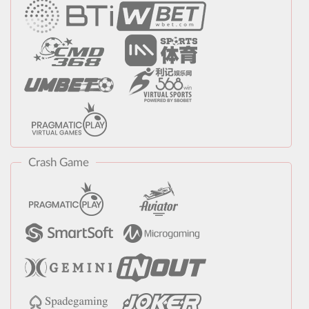
Crash Game