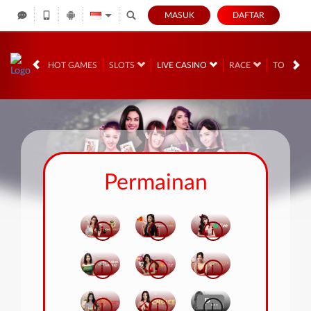
MASUK
DAFTAR
HOT GAMES
SLOTS
LIVE CASINO
RACE
TOGEL
Permainan
i
i
i
i
i
i
i
i
i