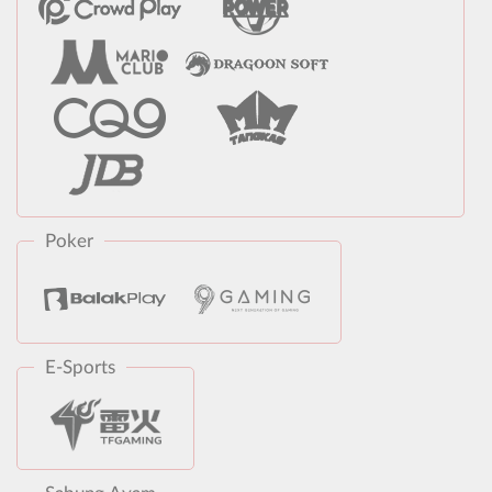
Poker
E-Sports